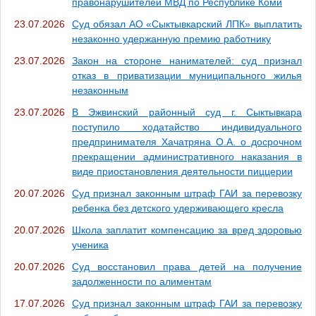
правонарушителей МВД по Республике Коми
23.07.2026
Суд обязал АО «Сыктывкарский ЛПК» выплатить
незаконно удержанную премию работнику
23.07.2026
Закон на стороне нанимателей: суд признал
отказ в приватизации муниципального жилья
незаконным
23.07.2026
В Эжвинский районный суд г. Сыктывкара
поступило ходатайство индивидуального
предпринимателя Хачатряна О.А. о досрочном
прекращении административного наказания в
виде приостановления деятельности пиццерии
20.07.2026
Суд признал законным штраф ГАИ за перевозку
ребенка без детского удерживающего кресла
20.07.2026
Школа заплатит компенсацию за вред здоровью
ученика
20.07.2026
Суд восстановил права детей на получение
задолженности по алиментам
17.07.2026
Суд признал законным штраф ГАИ за перевозку