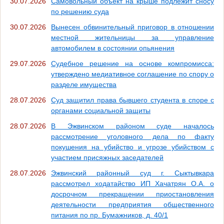
30.07.2026
Самовольный объект на крыше подлежит сносу
по решению суда
30.07.2026
Вынесен обвинительный приговор в отношении
местной жительницы за управление
автомобилем в состоянии опьянения
29.07.2026
Судебное решение на основе компромисса:
утверждено медиативное соглашение по спору о
разделе имущества
28.07.2026
Суд защитил права бывшего студента в споре с
органами социальной защиты
28.07.2026
В Эжвинском районом суде началось
рассмотрение уголовного дела по факту
покушения на убийство и угрозе убийством с
участием присяжных заседателей
28.07.2026
Эжвинский районный суд г. Сыктывкара
рассмотрел ходатайство ИП Хачатрян О.А. о
досрочном прекращении приостановления
деятельности предприятия общественного
питания по пр. Бумажников, д. 40/1