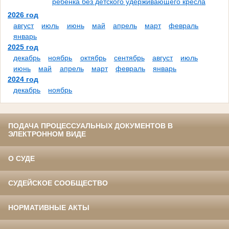
ребенка без детского удерживающего кресла
2026 год
август
июль
июнь
май
апрель
март
февраль
январь
2025 год
декабрь
ноябрь
октябрь
сентябрь
август
июль
июнь
май
апрель
март
февраль
январь
2024 год
декабрь
ноябрь
ПОДАЧА ПРОЦЕССУАЛЬНЫХ ДОКУМЕНТОВ В
ЭЛЕКТРОННОМ ВИДЕ
О СУДЕ
СУДЕЙСКОЕ СООБЩЕСТВО
НОРМАТИВНЫЕ АКТЫ