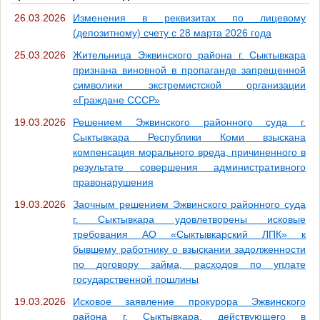
26.03.2026
Изменения в реквизитах по лицевому
(депозитному) счету с 28 марта 2026 года
25.03.2026
Жительница Эжвинского района г. Сыктывкара
признана виновной в пропаганде запрещенной
символики экстремистской организации
«Граждане СССР»
19.03.2026
Решением Эжвинского районного суда г.
Сыктывкара Республики Коми взыскана
компенсация морального вреда, причиненного в
результате совершения административного
правонарушения
19.03.2026
Заочным решением Эжвинского районного суда
г. Сыктывкара удовлетворены исковые
требования АО «Сыктывкарский ЛПК» к
бывшему работнику о взыскании задолженности
по договору займа, расходов по уплате
государственной пошлины
19.03.2026
Исковое заявление прокурора Эжвинского
района г. Сыктывкара, действующего в