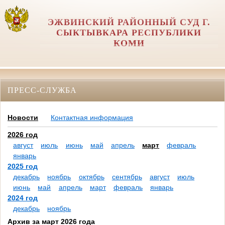
ЭЖВИНСКИЙ РАЙОННЫЙ СУД Г.
СЫКТЫВКАРА РЕСПУБЛИКИ
КОМИ
ПРЕСС-СЛУЖБА
Новости
Контактная информация
2026 год
август
июль
июнь
май
апрель
март
февраль
январь
2025 год
декабрь
ноябрь
октябрь
сентябрь
август
июль
июнь
май
апрель
март
февраль
январь
2024 год
декабрь
ноябрь
Архив за март 2026 года