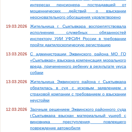
интересах пенсионера, пострадавшей от
мошеннических действий, о взыскании
неосновательного обогащения удовлетворено
19.03.2026
Жительница г. Сыктывкара воспрепятствовала
исполнению служебных обязанностей
инспектору УИИ УФСИН России в требовании
пройти дактилоскопическую регистрацию
13.03.2026
С администрации Эжвинского района МО ГО
«Сыктывкар» взыскана компенсация морального
вреда, причиненного ребенку в результате укуса
собаки
13.03.2026
Жительница Эжвинского района г. Сыктывкара
обратилась в суд с исковым заявлением к
страховой компании с требованием о взыскании
неустойки
12.03.2026
Заочным решением Эжвинского районного суда
г.Сыктывкара взыскан материальный ущерб с
виновника преступления, повлекшего
повреждение автомобиля