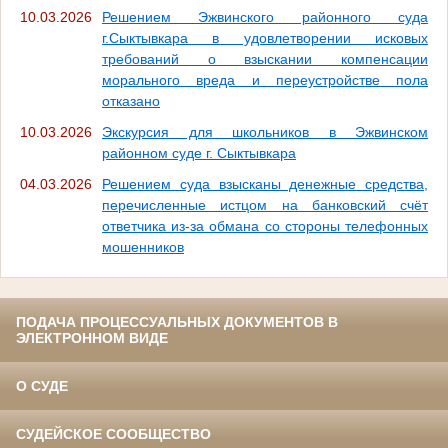
10.03.2026
Решением Эжвинского районного суда
г.Сыктывкара в удовлетворении исковых
требований о взыскании компенсации
морального вреда и переустройстве пола
отказано
10.03.2026
Экскурсия для школьников в Эжвинском
районном суде г. Сыктывкара
04.03.2026
Решением суда взысканы денежные средства,
перечисленные истцом на банковский счёт
ответчика из-за обмана со стороны телефонных
мошенников
ПОДАЧА ПРОЦЕССУАЛЬНЫХ ДОКУМЕНТОВ В
ЭЛЕКТРОННОМ ВИДЕ
О СУДЕ
СУДЕЙСКОЕ СООБЩЕСТВО