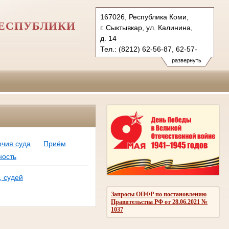
167026, Республика Коми,
РЕСПУБЛИКИ
г. Сыктывкар, ул. Калинина,
д. 14
Тел.: (8212) 62-56-87, 62-57-
79 (ф.)
развернуть
ejvasud.komi@sudrf.ru
схема проезда
показать на карте
чия суда
Приём
ность
, судей
Запросы ОПФР по постановлению
Правительства РФ от 28.06.2021 №
1037