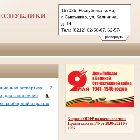
167026, Республика Коми,
РЕСПУБЛИКИ
г. Сыктывкар, ул. Калинина,
д. 14
Тел.: (8212) 62-56-87, 62-57-
79 (ф.)
развернуть
ejvasud.komi@sudrf.ru
схема проезда
показать на карте
пционная экспертиза
3.
и, для заполнения
5.
для сообщений о фактах
Запросы ОПФР по постановлению
Правительства РФ от 28.06.2021 №
1037