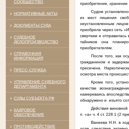
СООБЩЕСТВО
приобретение, хранение 
Судом установлено
НОРМАТИВНЫЕ АКТЫ
из мест лишения своб
неустановленным лицом 
ДОКУМЕНТЫ СУДА
приобрела через сеть «И
сверткам и отправилась 
СУДЕБНОЕ
тайников она планир
ДЕЛОПРОИЗВОДСТВО
приобретателям.
СПРАВОЧНАЯ
После того, как о
ИНФОРМАЦИЯ
гражданином и задержан
пресечена. Наркотичес
ПРЕСС-СЛУЖБА
осмотра места происшес
УПРАВЛЕНИЕ СУДЕБНОГО
Кроме того, устан
ДЕПАРТАМЕНТА
качестве вознагражден
намереваясь впоследстви
СУДЫ СУБЪЕКТА РФ
обнаружено и изъято со
Действия виновной су
КАДРОВОЕ
п. «а» ч. 4 ст. 228.1 (2 п
ОБЕСПЕЧЕНИЕ
Ванеева Н.Н. в хо
ПРОТИВОДЕЙСТВИЕ
ходе следствия активн