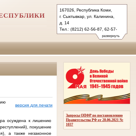
167026, Республика Коми,
РЕСПУБЛИКИ
г. Сыктывкар, ул. Калинина,
д. 14
Тел.: (8212) 62-56-87, 62-57-
79 (ф.)
развернуть
ejvasud.komi@sudrf.ru
схема проезда
показать на карте
нию
версия для печати
Запросы ОПФР по постановлению
Правительства РФ от 28.06.2021 №
ара осуждена к лишению
1037
преступлений), покушение
я), а также незаконное