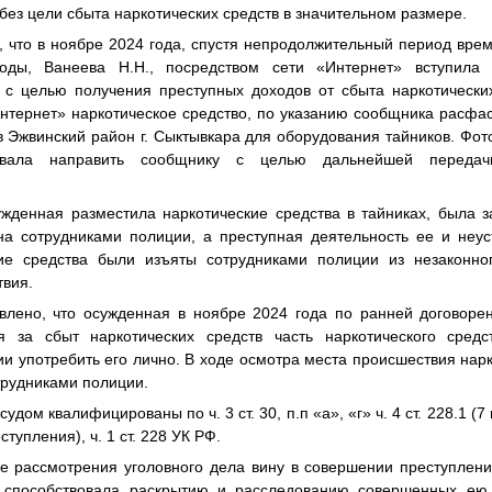
без цели сбыта наркотических средств в значительном размере.
, что в ноябре 2024 года, спустя непродолжительный период вре
оды, Ванеева Н.Н., посредством сети «Интернет» вступила 
с целью получения преступных доходов от сбыта наркотических
нтернет» наркотическое средство, по указанию сообщника расфа
в Эжвинский район г. Сыктывкара для оборудования тайников. Ф
овала направить сообщнику с целью дальнейшей переда
сужденная разместила наркотические средства в тайниках, была
а сотрудниками полиции, а преступная деятельность ее и неу
кие средства были изъяты сотрудниками полиции из незаконног
твия.
овлено, что осужденная в ноябре 2024 года
по ранней договоре
ия за сбыт наркотических средств
часть наркотического средс
и употребить его лично
.
В ходе осмотра места происшествия нар
трудниками полиции.
дом квалифицированы по ч. 3 ст. 30, п.п «а», «г» ч. 4 ст. 228.1 (7 п
реступления), ч. 1 ст. 228 УК РФ.
де рассмотрения уголовного дела вину в совершении преступлени
о способствовала раскрытию и расследованию совершенных ею 