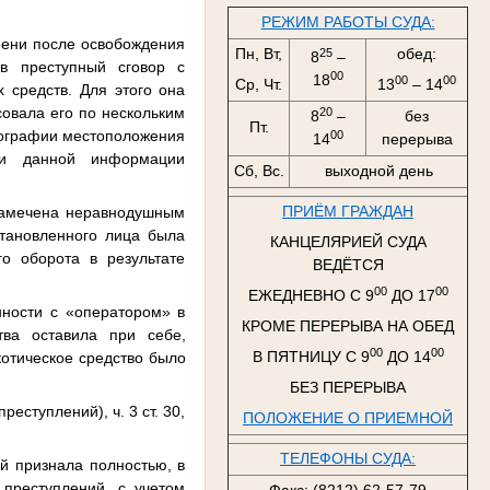
РЕЖИМ РАБОТЫ СУДА:
мени после освобождения
Пн, Вт,
обед:
25
8
–
в преступный сговор с
00
18
00
00
Ср, Чт.
13
– 14
 средств. Для этого она
совала его по нескольким
20
8
–
без
Пт.
отографии местоположения
00
14
перерыва
чи данной информации
Сб, Вс.
выходной день
ПРИЁМ ГРАЖДАН
 замечена неравнодушным
становленного лица была
КАНЦЕЛЯРИЕЙ СУДА
о оборота в результате
ВЕДЁТСЯ
00
00
ЕЖЕДНЕВНО С 9
ДО 17
нности с «оператором» в
КРОМЕ ПЕРЕРЫВА НА ОБЕД
тва
оставила при себе,
00
00
В ПЯТНИЦУ С 9
ДО 14
котическое средство было
БЕЗ ПЕРЕРЫВА
реступлений), ч. 3 ст. 30,
ПОЛОЖЕНИЕ О ПРИЕМНОЙ
ТЕЛЕФОНЫ СУДА:
й признала полностью, в
преступлений, с учетом