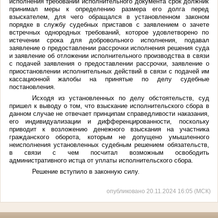
исполнения требований исполнительного документа срок должник
принимал меры к определению размера его долга перед
взыскателем, для чего обращался в установленном законом
порядке в службу судебных приставов с заявлением о зачете
встречных однородных требований, которое удовлетворено по
истечении срока для добровольного исполнения, подавал
заявление о предоставлении рассрочки исполнения решения суда
и заявление об отложении исполнительного производства в связи
с подачей заявления о предоставлении рассрочки, заявление о
приостановлении исполнительных действий в связи с подачей им
кассационной жалобы на принятые по делу судебные
постановления.
Исходя из установленных по делу обстоятельств, суд
пришел к выводу о том, что взыскание исполнительского сбора в
данном случае не отвечает принципам справедливости наказания,
его индивидуализации и дифференцированности, поскольку
приводит к возложению денежного взыскания на участника
гражданского оборота, которым не допущено умышленного
неисполнения установленных судебным решением обязательств,
в связи с чем посчитал возможным освободить
административного истца от уплаты исполнительского сбора.
Решение вступило в законную силу.
опубликовано 20.11.2024 16:05 (МСК)