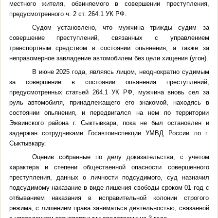
местного жителя, обвиняемого в совершении преступления,
предусмотренного ч. 2 ст. 264.1 УК РФ.
Судом установлено, что мужчина трижды судим за
совершение преступлений, связанных с управлением
транспортным средством в состоянии опьянения, а также за
неправомерное завладение автомобилем без цели хищения (угон).
В июне 2025 года,
являясь лицом, неоднократно судимым
за совершение в состоянии опьянения преступлений,
предусмотренных статьей 264.1 УК РФ,
мужчина вновь сел за
руль автомобиля, принадлежащего его знакомой,
находясь в
состоянии опьянения, и передвигался на нем по территории
Эжвинского района г. Сыктывкара, пока не был остановлен и
задержан сотрудниками Госавтоинспекции УМВД России по г.
Сыктывкару.
Оценив собранные по делу доказательства, с учетом
характера и степени общественной опасности совершенного
преступления, данных о личности подсудимого, суд назначил
подсудимому
наказание в виде лишения свободы сроком 01 год с
отбыванием наказания в исправительной колонии строгого
режима, с лишением права заниматься деятельностью, связанной