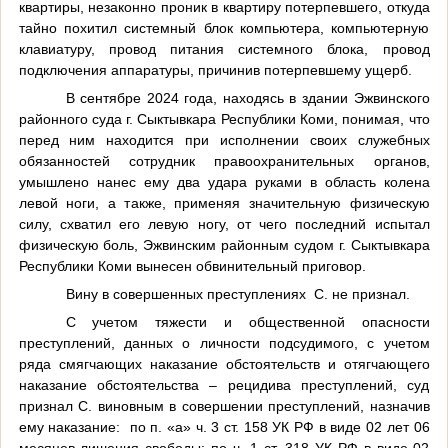
квартиры, незаконно проник в квартиру потерпевшего, откуда
тайно похитил системный блок компьютера, компьютерную
клавиатуру, провод питания системного блока, провод
подключения аппаратуры, причинив потерпевшему ущерб.
В сентябре 2024 года, находясь в здании Эжвинского
районного суда г. Сыктывкара Республики Коми, понимая, что
перед ним находится при исполнении своих служебных
обязанностей сотрудник правоохранительных органов,
умышлено нанес ему два удара руками в область колена
левой ноги, а также, применяя значительную физическую
силу, схватил его левую ногу, от чего последний испытал
физическую боль, Эжвинским районным судом г. Сыктывкара
Республики Коми вынесен обвинительный приговор.
Вину в совершенных преступлениях С. не признал.
С учетом тяжести и общественной опасности
преступлений, данных о личности подсудимого, с учетом
ряда смягчающих наказание обстоятельств и отягчающего
наказание обстоятельства – рецидива преступлений, суд
признал С. виновным в совершении преступлений, назначив
ему наказание: по п. «а» ч. 3 ст. 158 УК РФ в виде 02 лет 06
месяцев лишения свободы; по ч. 1 ст. 318 УК РФ в виде 02