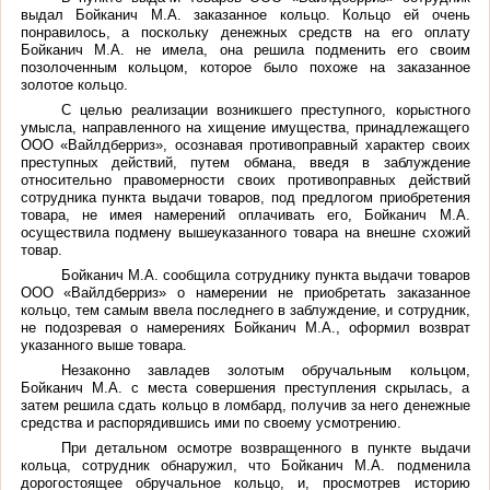
выдал Бойканич М.А. заказанное кольцо. Кольцо ей очень
понравилось, а поскольку денежных средств на его оплату
Бойканич М.А. не имела, она решила подменить его своим
позолоченным кольцом, которое было похоже на заказанное
золотое кольцо.
С целью реализации возникшего преступного, корыстного
умысла, направленного на хищение имущества, принадлежащего
ООО «Вайлдберриз», осознавая противоправный характер своих
преступных действий, путем обмана, введя в заблуждение
относительно правомерности своих противоправных действий
сотрудника пункта выдачи товаров, под предлогом приобретения
товара, не имея намерений оплачивать его, Бойканич М.А.
осуществила подмену вышеуказанного товара на внешне схожий
товар.
Бойканич М.А. сообщила сотруднику пункта выдачи товаров
ООО «Вайлдберриз» о намерении не приобретать заказанное
кольцо, тем самым ввела последнего в заблуждение, и сотрудник,
не подозревая о намерениях Бойканич М.А., оформил возврат
указанного выше товара.
Незаконно завладев золотым обручальным кольцом,
Бойканич М.А. с места совершения преступления скрылась, а
затем решила сдать кольцо в ломбард, получив за него денежные
средства и распорядившись ими по своему усмотрению.
При детальном осмотре возвращенного в пункте выдачи
кольца, сотрудник обнаружил, что Бойканич М.А. подменила
дорогостоящее обручальное кольцо, и, просмотрев историю