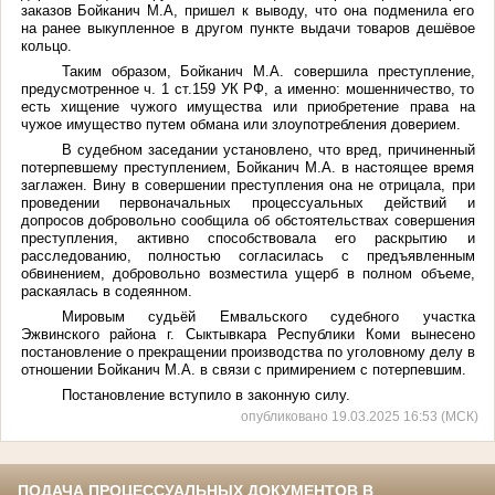
заказов Бойканич М.А, пришел к выводу, что она подменила его
на ранее выкупленное в другом пункте выдачи товаров дешёвое
кольцо.
Таким образом, Бойканич М.А. совершила преступление,
предусмотренное ч. 1 ст.159 УК РФ, а именно: мошенничество, то
есть хищение чужого имущества или приобретение права на
чужое имущество путем обмана или злоупотребления доверием.
В судебном заседании установлено, что вред, причиненный
потерпевшему преступлением, Бойканич М.А. в настоящее время
заглажен. Вину в совершении преступления она не отрицала, при
проведении первоначальных процессуальных действий и
допросов добровольно сообщила об обстоятельствах совершения
преступления, активно способствовала его раскрытию и
расследованию, полностью согласилась с предъявленным
обвинением, добровольно возместила ущерб в полном объеме,
раскаялась в содеянном.
Мировым
судьёй
Емвальского судебного участка
Эжвинского района г. Сыктывкара Республики Коми вынесено
постановление о прекращении производства по уголовному делу в
отношении Бойканич М.А. в связи с примирением с потерпевшим.
Постановление вступило в законную силу.
опубликовано 19.03.2025 16:53 (МСК)
ПОДАЧА ПРОЦЕССУАЛЬНЫХ ДОКУМЕНТОВ В