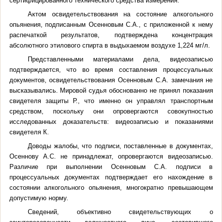
сертифицированного технического средства измерения.
Актом освидетельствования на состояние алкогольного
опьянения, подписанным Осенновым С.А., с приложенной к нему
распечаткой результатов, подтверждена концентрация
абсолютного этилового спирта в выдыхаемом воздухе 1,224 мг/л.
Представленными материалами дела, видеозаписью
подтверждается, что во время составления процессуальных
документов, освидетельствования Осенновым С.А. замечания не
высказывались.
Мировой судья обоснованно не принял показания
свидетеля защиты Р., что именно он управлял транспортным
средством, поскольку они опровергаются совокупностью
исследованных доказательств: видеозаписью и показаниями
свидетеля К.
Доводы жалобы, что подписи, поставленные в документах,
Осеннову А.С. не принадлежат, опровергаются видеозаписью.
Различие при выполнении Осенновым С.А. подписи в
процессуальных документах подтверждает его нахождение в
состоянии алкогольного опьянения, многократно превышающем
допустимую норму.
Сведений, объективно свидетельствующих о