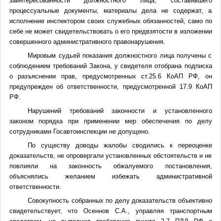
заинтересованности должностного лица, составившего
процессуальные документы, материалы дела не содержат, а
исполнение инспектором своих служебных обязанностей, само по
себе не может свидетельствовать о его предвзятости в изложении
совершенного административного правонарушения.
Мировым судьей показания должностного лица получены с
соблюдением требований Закона, у свидетеля отобрана подписка
о разъяснении прав, предусмотренных ст.25.6 КоАП РФ, он
предупрежден об ответственности, предусмотренной 17.9 КоАП
РФ.
Нарушений требований законности и установленного
законом порядка при применении мер обеспечения по делу
сотрудниками Госавтоинспекции не допущено.
По существу доводы жалобы сводились к переоценке
доказательств, не опровергали установленных обстоятельств и не
повлияли на законность обжалуемого постановления,
объяснялись желанием избежать административной
ответственности.
Совокупность собранных по делу доказательств объективно
свидетельствует, что Осеннов С.А., управляя транспортным