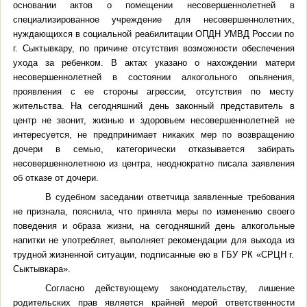
основании актов о помещении несовершеннолетней в
специализированное учреждение для несовершеннолетних,
нуждающихся в социальной реабилитации ОПДН УМВД России по
г. Сыктывкару, по причине отсутствия возможности обеспечения
ухода за ребенком. В актах указано о нахождении матери
несовершеннолетней в состоянии алкогольного опьянения,
проявления с ее стороны агрессии, отсутствия по месту
жительства. На сегодняшний день законный представитель в
центр не звонит, жизнью и здоровьем несовершеннолетней не
интересуется, не предпринимает никаких мер по возвращению
дочери в семью, категорически отказывается забирать
несовершеннолетнюю из центра, неоднократно писала заявления
об отказе от дочери.
В судебном заседании ответчица заявленные требования
не признала, пояснила, что приняла меры по изменению своего
поведения и образа жизни, на сегодняшний день алкогольные
напитки не употребляет, выполняет рекомендации для выхода из
трудной жизненной ситуации, подписанные ею в ГБУ РК «СРЦН г.
Сыктывкара».
Согласно действующему законодательству, лишение
родительских прав является крайней мерой ответственности