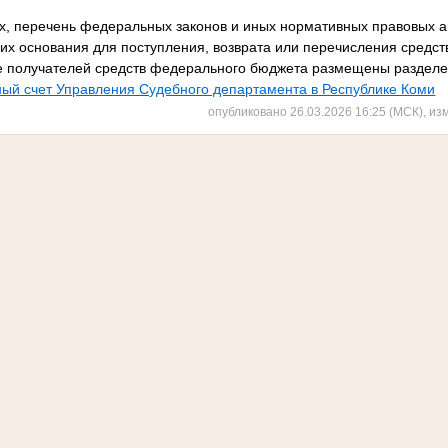
х, п
еречень федеральных законов и иных нормативных правовых а
х основания для поступления, возврата или перечисления средст
е получателей средств федерального бюджета размещены разде
ный счет Управления Судебного департамента в Республике Коми
опубликовано 26.03.2026 16:25 (МСК), из