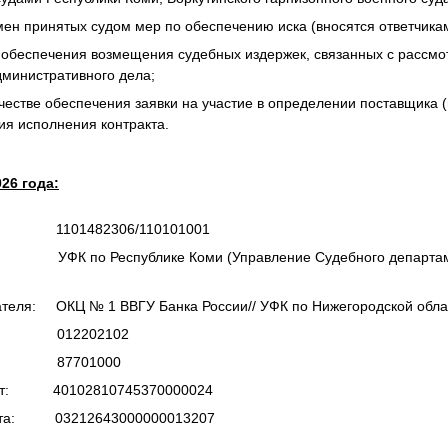
мен принятых судом мер по обеспечению иска (вносятся ответчика
я обеспечения возмещения судебных издержек, связанных с рассм
дминистративного дела;
ачестве обеспечения заявки на участие в определении поставщика 
ия исполнения контракта.
26 года:
1482306/110101001
ь: УФК по Республике Коми (Управление Судебного департаме
ателя: ОКЦ № 1 ВВГУ Банка России// УФК по Нижегородской облас
2202102
7701000
счет: 40102810745370000024
счета: 03212643000000013207