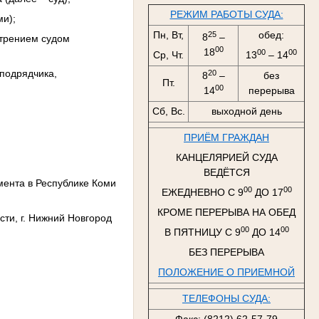
РЕЖИМ РАБОТЫ СУДА:
ми);
Пн, Вт,
обед:
25
8
–
отрением судом
00
18
00
00
Ср, Чт.
13
– 14
(подрядчика,
20
8
–
без
Пт.
00
14
перерыва
Сб, Вс.
выходной день
ПРИЁМ ГРАЖДАН
КАНЦЕЛЯРИЕЙ СУДА
ВЕДЁТСЯ
нта в Республике Коми
00
00
ЕЖЕДНЕВНО С 9
ДО 17
КРОМЕ ПЕРЕРЫВА НА ОБЕД
ти, г. Нижний Новгород
00
00
В ПЯТНИЦУ С 9
ДО 14
БЕЗ ПЕРЕРЫВА
ПОЛОЖЕНИЕ О ПРИЕМНОЙ
ТЕЛЕФОНЫ СУДА: