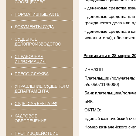
СООБЩЕСТВО
- денежные средства вза
НОРМАТИВНЫЕ АКТЫ
- денежные средства дл
гражданского дела или а
ДОКУМЕНТЫ СУДА
- денежные средства в к
исполнителя), обеспечен
СУДЕБНОЕ
ДЕЛОПРОИЗВОДСТВО
Реквизиты с 28 марта 20
СПРАВОЧНАЯ
ИНФОРМАЦИЯ
ИНН/КПП: 110
ПРЕСС-СЛУЖБА
Плательщик /получател
л/с 05071146090)
УПРАВЛЕНИЕ СУДЕБНОГО
ДЕПАРТАМЕНТА
Банк плательщика/получ
БИК: 01
СУДЫ СУБЪЕКТА РФ
ОКТМО: 8
КАДРОВОЕ
Единый казначейский 
ОБЕСПЕЧЕНИЕ
Номер казначейского 
ПРОТИВОДЕЙСТВИЕ