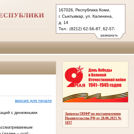
167026, Республика Коми,
РЕСПУБЛИКИ
г. Сыктывкар, ул. Калинина,
д. 14
Тел.: (8212) 62-56-87, 62-57-
79 (ф.)
развернуть
ejvasud.komi@sudrf.ru
схема проезда
показать на карте
версия для печати
ераций с денежными
Запросы ОПФР по постановлению
Правительства РФ от 28.06.2021 №
1037
рассматриваемым
 (далее – суд);