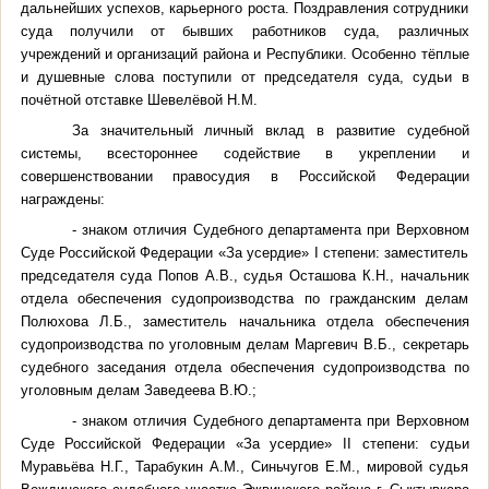
дальнейших успехов, карьерного роста. Поздравления сотрудники
суда получили от бывших работников суда, различных
учреждений и организаций района и Республики. Особенно тёплые
и душевные слова поступили от председателя суда, судьи в
почётной отставке Шевелёвой Н.М.
За значительный личный вклад в развитие судебной
системы, всестороннее содействие в укреплении и
совершенствовании правосудия в Российской Федерации
награждены:
- знаком отличия Судебного департамента при Верховном
Суде Российской Федерации «За усердие» I степени: заместитель
председателя суда Попов А.В., судья Осташова К.Н., начальник
отдела обеспечения судопроизводства по гражданским делам
Полюхова Л.Б., заместитель начальника отдела обеспечения
судопроизводства по уголовным делам Маргевич В.Б., секретарь
судебного заседания отдела обеспечения судопроизводства по
уголовным делам Заведеева В.Ю.;
- знаком отличия Судебного департамента при Верховном
Суде Российской Федерации «За усердие» II степени: судьи
Муравьёва Н.Г., Тарабукин А.М., Синьчугов Е.М., мировой судья