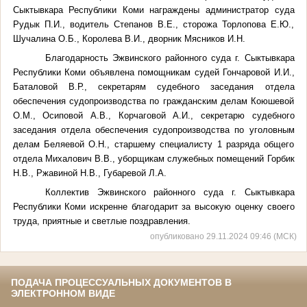
Сыктывкара Республики Коми награждены администратор суда
Рудык П.И., водитель Степанов В.Е., сторожа Торлопова Е.Ю.,
Шучалина О.Б., Королева В.И., дворник Мясников И.Н.
Благодарность Эжвинского районного суда г. Сыктывкара
Республики Коми объявлена помощникам судей Гончаровой И.И.,
Баталовой В.Р., секретарям судебного заседания отдела
обеспечения судопроизводства по гражданским делам Коюшевой
О.М., Осиповой А.В., Корчаговой А.И., секретарю судебного
заседания отдела обеспечения судопроизводства по уголовным
делам Беляевой О.Н., старшему специалисту 1 разряда общего
отдела Михалович В.В., уборщикам служебных помещений Горбик
Н.В., Ржавиной Н.В., Губаревой Л.А.
Коллектив Эжвинского районного суда г. Сыктывкара
Республики Коми искренне благодарит за высокую оценку своего
труда, приятные и светлые поздравления.
опубликовано 29.11.2024 09:46 (МСК)
ПОДАЧА ПРОЦЕССУАЛЬНЫХ ДОКУМЕНТОВ В
ЭЛЕКТРОННОМ ВИДЕ