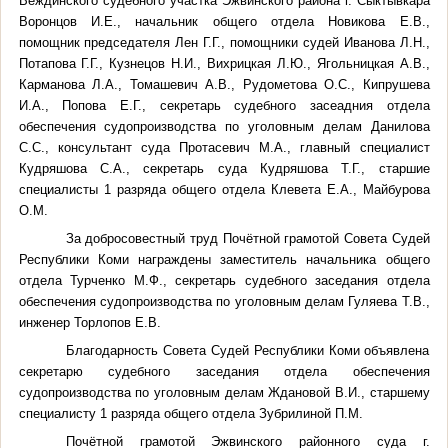
Веждинского судебного участка Эжвинского района г. Сыктывкара
Воронцов И.Е., начальник общего отдела Новикова Е.В.,
помощник председателя Лен Г.Г., помощники судей Иванова Л.Н.,
Потапова Г.Г., Кузнецов Н.И., Вихрицкая Л.Ю., Ягольницкая А.В.,
Карманова Л.А., Томашевич А.В., Рудометова О.С., Кипрушева
И.А., Попова Е.Г., секретарь судебного засеадния отдела
обеспечения судопроизводства по уголовным делам Данилова
С.С., консультант суда Протасевич М.А., главный специалист
Кудряшова С.А., секретарь суда Кудряшова Т.Г., старшие
специалисты 1 разряда общего отдела Клевета Е.А., Майбурова
О.М.
За добросовестный труд Почётной грамотой Совета Судей
Республики Коми награждены заместитель начальника общего
отдела Турченко М.Ф., секретарь судебного заседания отдела
обеспечения судопроизводства по уголовным делам Гуляева Т.В.,
инженер Торлопов Е.В.
Благодарность Совета Судей Республики Коми объявлена
секретарю судебного заседания отдела обеспечения
судопроизводства по уголовным делам Ждановой В.И., старшему
специалисту 1 разряда общего отдела Зубрилиной П.М.
Почётной грамотой Эжвинского районного суда г.