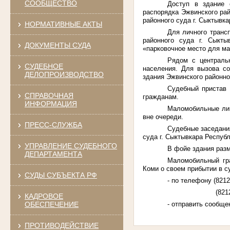
СООБЩЕСТВО
Доступ в здание 
распорядка Эжвинского рай
районного суда г. Сыктывка
НОРМАТИВНЫЕ АКТЫ
Для личного транс
районного суда г. Сыкты
ДОКУМЕНТЫ СУДА
«парковочное место для м
Рядом с централь
СУДЕБНОЕ
населения. Для вызова со
ДЕЛОПРОИЗВОДСТВО
здания Эжвинского районно
Судебный пристав 
СПРАВОЧНАЯ
гражданам.
ИНФОРМАЦИЯ
Маломобильные лиц
вне очереди.
ПРЕСС-СЛУЖБА
Судебные заседания
суда г. Сыктывкара Респуб
УПРАВЛЕНИЕ СУДЕБНОГО
В фойе здания разм
ДЕПАРТАМЕНТА
Маломобильный гра
Коми о своем прибытии в с
СУДЫ СУБЪЕКТА РФ
- по телефону (8212
(821
КАДРОВОЕ
- отправить сообще
ОБЕСПЕЧЕНИЕ
ПРОТИВОДЕЙСТВИЕ