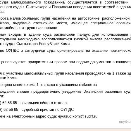
суда маломобильного гражданина осуществляется в соответствии 
онного суда г. Сыктывкара и Правилами поведения посетителей в здан
ра.
порта маломобильных групп населения на автостоянке, расположенной
вкара, выделено стояночное место, имеющее специальное обознач
аломобильных групп населения».
ным входом в здание суда расположен пандус для использования 
трудника необходимо воспользоваться кнопкой вызова расположенно
го суда г.Сыктывкара Республики Коми.
по ОУПДС и сотрудники суда ориентированы на оказание практичес
а пользуются приоритетным правом при подаче документов в канцел
 с участием маломобильных групп населения проводятся на 1 этаже зд
лики Коми.
ещена мнемосхема 1-го этажа с указанием кабинетов.
жданин вправе предварительно уведомить Эжвинский районный суд 
уд:
) 62-56-65 - начальник общего отдела
2) 62-56-85 - судебный пристав по ОУПДС
ние на электронный адрес суда: ejvasud.komi@sudrf.ru.
опубли