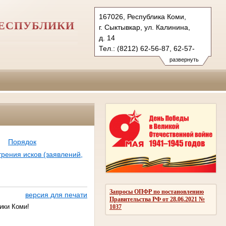
167026, Республика Коми,
РЕСПУБЛИКИ
г. Сыктывкар, ул. Калинина,
д. 14
Тел.: (8212) 62-56-87, 62-57-
79 (ф.)
развернуть
ejvasud.komi@sudrf.ru
схема проезда
показать на карте
Порядок
рения исков (заявлений,
Запросы ОПФР по постановлению
версия для печати
Правительства РФ от 28.06.2021 №
ики Коми!
1037