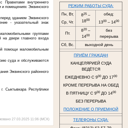
с Правилами внутреннего
РЕЖИМ РАБОТЫ СУДА:
ии и помещениях Эжвинского
Пн, Вт,
обед:
25
8
–
 перед зданием Эжвинского
00
18
00
00
Ср, Чт.
13
– 14
ение - указательный знак
20
8
–
без
Пт.
маломобильными группами
00
14
перерыва
й на двери главного входа
Сб, Вс.
выходной день
кой помощи маломобильным
ПРИЁМ ГРАЖДАН
ярию суда и обслуживаются
КАНЦЕЛЯРИЕЙ СУДА
ВЕДЁТСЯ
ания Эжвинского районного
00
00
ЕЖЕДНЕВНО С 9
ДО 17
КРОМЕ ПЕРЕРЫВА НА ОБЕД
г. Сыктывкара Республики
00
00
В ПЯТНИЦУ С 9
ДО 14
БЕЗ ПЕРЕРЫВА
ПОЛОЖЕНИЕ О ПРИЕМНОЙ
ковано 27.03.2025 11:06 (МСК)
ТЕЛЕФОНЫ СУДА: